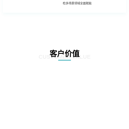
检多场景领域全面赋能
客户价值
CUSTOMER VALUE
01
基于深度学习的照片模糊性检测方法
02
工程照片历史重复性检测方法