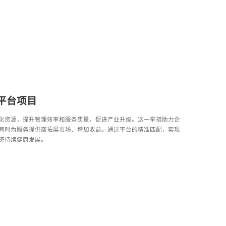
平台项目
化资源，提升管理效率和服务质量，促进产业升级。这一举措助力企
同时为服务提供商拓展市场、增加收益。通过平台的精准匹配，实现
济持续健康发展。