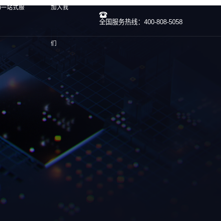
)一站式服
加入我
全国服务热线：400-808-5058
们