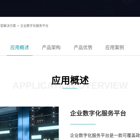
转型解决方案
>
企业数字化服务平台
应用概述
产品架构
产品优势
应用案例
应用概述
APPLICATION OVERVIEW
企业数字化服务平台
企业数字化服务平台是一款可覆盖政