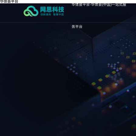
华体会平台
华体会平台-华体会(中国)一站式服
务平台