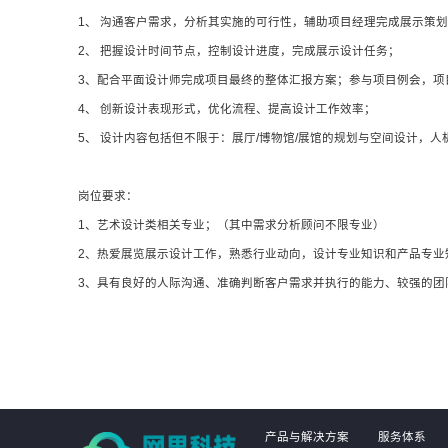
1、 沟通客户需求，分析其实施的可行性，辅助项目经理完成展示策
2、 把握设计时间节点，控制设计进度，完成展示设计任务；
3、配合平面设计师完成项目最终的整体汇报方案；参与项目例会，
4、 创新设计表现形式，优化流程、提高设计工作效率；
5、 设计内容包括但不限于：展厅/博物馆/展馆的规划与空间设计，
岗位要求：
1、艺术设计类相关专业；（其中需求分析顾问不限专业）
2、热爱展览展示设计工作，熟悉行业动向，设计专业知识和产品专业
3、具有良好的人际沟通、准确判断客户需求并执行的能力、较强的团
产品与解决方案
服务体系