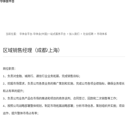
华体会平台
当前位置：
华体会平台-华体会(中国)一站式服务平台
>
加入我们
>
社会招聘
>
市场体系
区域销售经理（成都/上海）
岗位职责：
1、负责对金融、城商行、通信行业业务拓展，完成销售目标；
2、挖掘市场需求，负责公司各类业务的推广策划和实施，完成公司各项业绩指标，确保业务增长
和占有率的提升；
3、负责公司业务产品在市场的推进和项目的商务谈判、合同签订、回款和二次销售等工作；
4、按照公司战略部署整体规划，制定市场拓展战略部署；分析市场信息，策划组织并实施；项目
运作，提升整体市场占有率；