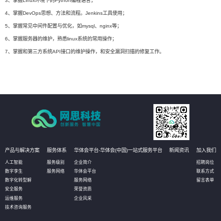
3、掌握Linux环境下的Python编程语言；
4、掌握DevOps思想、方法和流程。Jenkins工具使用；
5、掌握常见中间件配置与优化，如mysql、nginx等；
6、掌握服务器的维护，熟悉linux系统的常用操作；
7、掌握和第三方系统API接口的维护操作，和安全漏洞扫描的修复工作。
产品与解决方案
服务体系
华体会平台-华体会(中国)一站式服务平台
新闻资讯
加入我们
人工智能
服务级别
企业简介
招聘岗位
数字孪生
服务网络
华体会平台
联系方式
数字化转型解
服务网络
留言表单
安全服务
荣誉资质
运维服务
企业风采
技术咨询服务