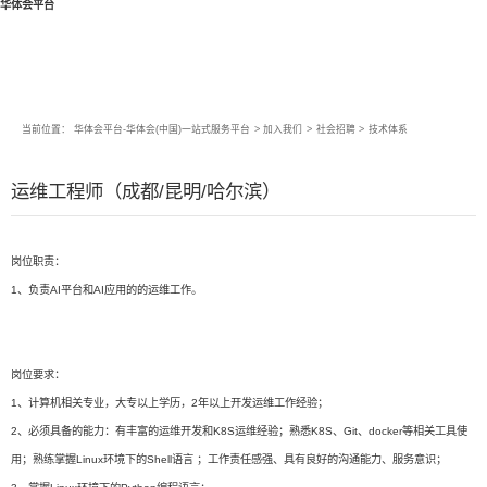
华体会平台
当前位置：
华体会平台-华体会(中国)一站式服务平台
>
加入我们
>
社会招聘
>
技术体系
运维工程师（成都/昆明/哈尔滨）
岗位职责：
1、负责AI平台和AI应用的的运维工作。
岗位要求：
1、计算机相关专业，大专以上学历，2年以上开发运维工作经验；
2、必须具备的能力：有丰富的运维开发和K8S运维经验；熟悉K8S、Git、docker等相关工具使
用；熟练掌握Linux环境下的Shell语言 ；工作责任感强、具有良好的沟通能力、服务意识；