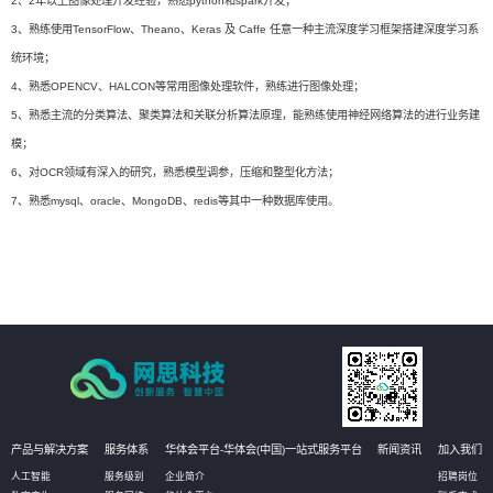
2、2年以上图像处理开发经验，熟悉python和spark开发；
3、熟练使用TensorFlow、Theano、Keras 及 Caffe 任意一种主流深度学习框架搭建深度学习系
统环境；
4、熟悉OPENCV、HALCON等常用图像处理软件，熟练进行图像处理；
5、熟悉主流的分类算法、聚类算法和关联分析算法原理，能熟练使用神经网络算法的进行业务建
模；
6、对OCR领域有深入的研究，熟悉模型调参，压缩和整型化方法；
7、熟悉mysql、oracle、MongoDB、redis等其中一种数据库使用。
产品与解决方案
服务体系
华体会平台-华体会(中国)一站式服务平台
新闻资讯
加入我们
人工智能
服务级别
企业简介
招聘岗位