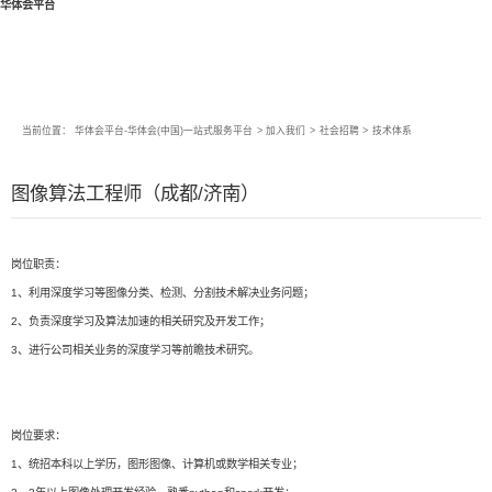
华体会平台
当前位置：
华体会平台-华体会(中国)一站式服务平台
>
加入我们
>
社会招聘
>
技术体系
图像算法工程师（成都/济南）
岗位职责：
1、利用深度学习等图像分类、检测、分割技术解决业务问题；
2、负责深度学习及算法加速的相关研究及开发工作；
3、进行公司相关业务的深度学习等前瞻技术研究。
岗位要求：
1、统招本科以上学历，图形图像、计算机或数学相关专业；