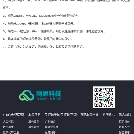
2、熟悉PostgreSQL、redis、MongoDB、ElasticSearch等开源数据库运维管理，拥有开发经验
优先。
3、熟悉Oracle、MySQL、SQLServer中一种或多种优先。
4、熟悉Hadoop、HBASE、Spark等大数据平台优先。
5、熟悉linux或任意一种unix操作系统，如有较强操作系统侧工作经验者优先。
6、具备丰富的项目实施经验，较强的自我学习能力。
7、责任心强，为人友好，沟通能力强，具有良好的团队意识。
产品与解决方案
服务体系
华体会平台-华体会(中国)一站式服务平台
新闻资讯
加入我们
人工智能
服务级别
企业简介
招聘岗位
数字孪生
服务网络
华体会平台
联系方式
数字化转型解
服务网络
留言表单