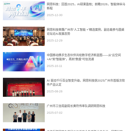
网思科技：回首2025，AI硕果盈枝；前瞻2026，智能体纵马
新程
2025-12-30
网思科技荣膺广州市“人工智能 +”精选案例，副总裁参与圆桌
论坛论AI发展态势
2025-12-29
中国移动携手生态伙伴共绘数字经济新蓝图——从“云空间
+AI”到“智能体”，再到“数盾”可信流通
2025-10-11
AI 驱动千行百业智变升级，网思科技获2025广州市首版次软
件产品认定
2025-08-26
广州市工信局副局长黄符伟率队调研网思科技
2025-07-02