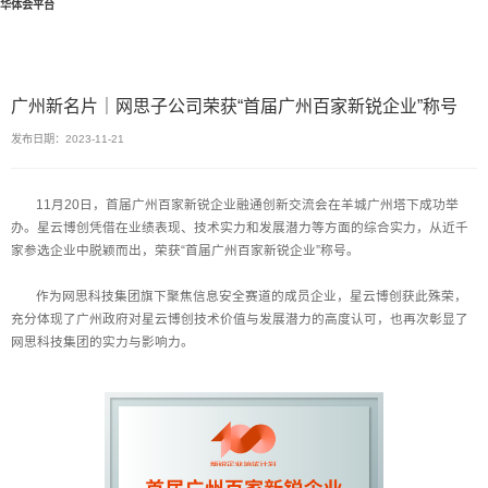
华体会平台
广州新名片｜网思子公司荣获“首届广州百家新锐企业”称号
发布日期：2023-11-21
11月20日，首届广州百家新锐企业融通创新交流会在羊城广州塔下成功举
办。星云博创凭借在业绩表现、技术实力和发展潜力等方面的综合实力，从近千
家参选企业中脱颖而出，荣获“首届广州百家新锐企业”称号。
作为网思科技集团旗下聚焦信息安全赛道的成员企业，星云博创获此殊荣，
充分体现了广州政府对星云博创技术价值与发展潜力的高度认可，也再次彰显了
网思科技集团的实力与影响力。