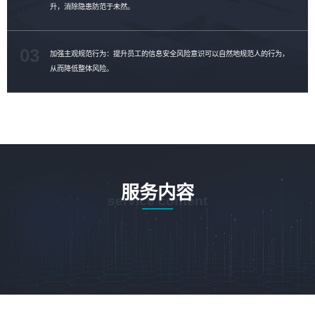
升，消除隐患防范于未然。
03
加强主观规范行为：提升员工的信息安全风险意识可以自然地规范人的行为，
从而降低整体风险。
服务内容
service content