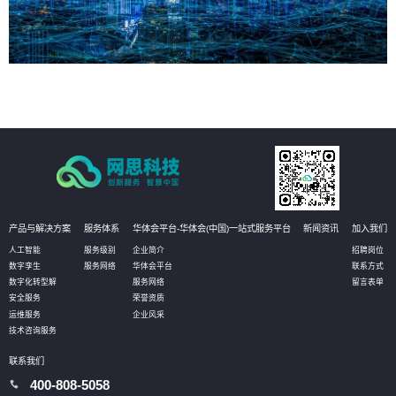
产品与解决方案
服务体系
华体会平台-华体会(中国)一站式服务平台
新闻资讯
加入我们
人工智能
服务级别
企业简介
招聘岗位
数字孪生
服务网络
华体会平台
联系方式
数字化转型解
服务网络
留言表单
安全服务
荣誉资质
运维服务
企业风采
技术咨询服务
联系我们
400-808-5058