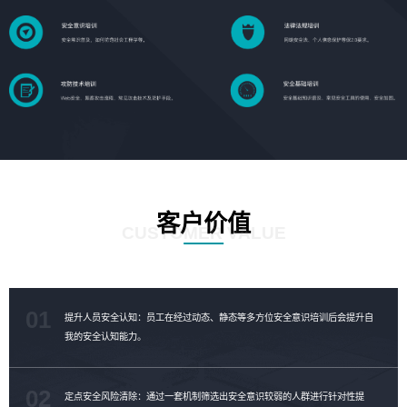
客户价值
CUSTOMER VALUE
01
提升人员安全认知：员工在经过动态、静态等多方位安全意识培训后会提升自
我的安全认知能力。
02
定点安全风险清除：通过一套机制筛选出安全意识较弱的人群进行针对性提