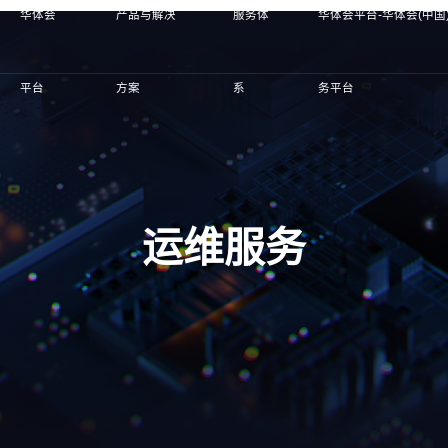
华体会
产品与解决
服务体
华体会平台-华体会(中国
平台
方案
系
务平台
运维服务