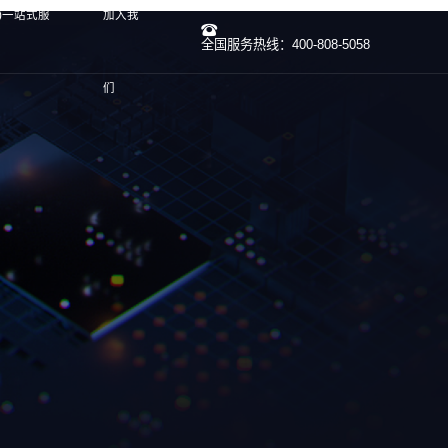
)一站式服
加入我
全国服务热线：400-808-5058
们