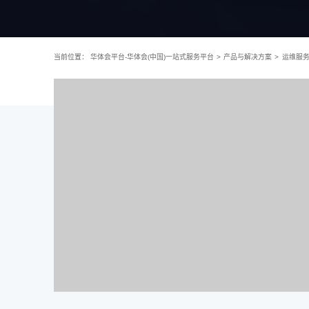
当前位置：
华体会平台-华体会(中国)一站式服务平台
>
产品与解决方案
>
运维服