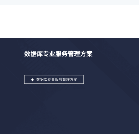
数据库专业服务管理方案
数据库专业服务管理方案