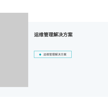
运维管理解决方案
运维管理解决方案