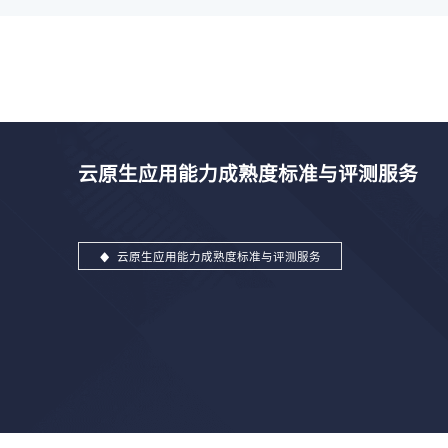
云原生应用能力成熟度标准与评测服务
云原生应用能力成熟度标准与评测服务