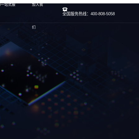
)一站式服
加入我
全国服务热线：400-808-5058
们